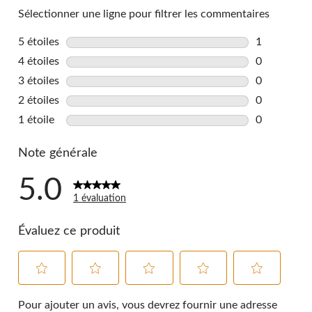
Sélectionner une ligne pour filtrer les commentaires
5 étoiles
étoiles
1
1 commentai
4 étoiles
étoiles
0
0 commentai
3 étoiles
étoiles
0
0 commentai
2 étoiles
étoiles
0
0 commentai
1 étoile
étoiles
0
0 commentai
Note générale
5.0
1 évaluation
Évaluez ce produit
Sélectionnez
Sélectionnez
Sélectionnez
Sélectionnez
Sélectionnez
pour
pour
pour
pour
pour
Pour ajouter un avis, vous devrez fournir une adresse