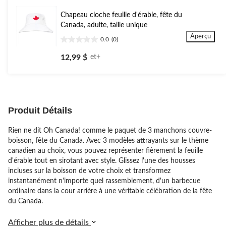
1
évaluation
Chapeau cloche feuille d'érable, fête du
Canada, adulte, taille unique
Aperçu
0.0
(0)
0.0
étoile(s)
12,99 $
et+
sur
5.
Produit Détails
Rien ne dit Oh Canada! comme le paquet de 3 manchons couvre-
boisson, fête du Canada. Avec 3 modèles attrayants sur le thème
canadien au choix, vous pouvez représenter fièrement la feuille
d'érable tout en sirotant avec style. Glissez l'une des housses
incluses sur la boisson de votre choix et transformez
instantanément n'importe quel rassemblement, d'un barbecue
ordinaire dans la cour arrière à une véritable célébration de la fête
du Canada.
Afficher plus de détails