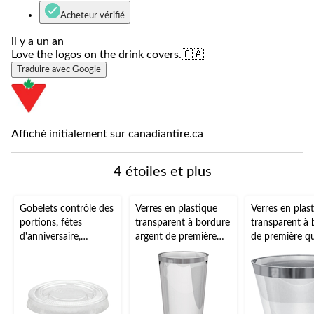
Acheteur vérifié
il y a un an
Love the logos on the drink covers.🇨🇦
Traduire avec Google
Affiché initialement sur canadiantire.ca
4 étoiles et plus
Gobelets contrôle des
Verres en plastique
Verres en plas
portions, fêtes
transparent à bordure
transparent à 
d'anniversaire,
argent de première
de première qu
anniversaires, plus,
qualité, paq. 16
paq. 24
transparent, 1 1/2 oz,
paq. 200