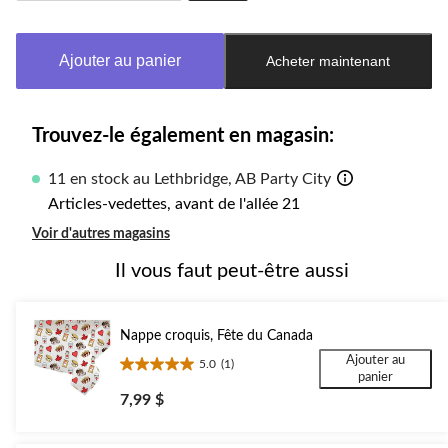
Quantité
mise
à
Ajouter au panier
Acheter maintenant
jour
à
1
Trouvez-le également en magasin:
11 en stock au Lethbridge, AB Party City
Articles-vedettes, avant de l'allée 21
Voir d'autres magasins
Il vous faut peut-être aussi
Nappe croquis, Fête du Canada
Ajouter au
5.0
(1)
5.0
panier
étoile(s)
7,99 $
sur
5.