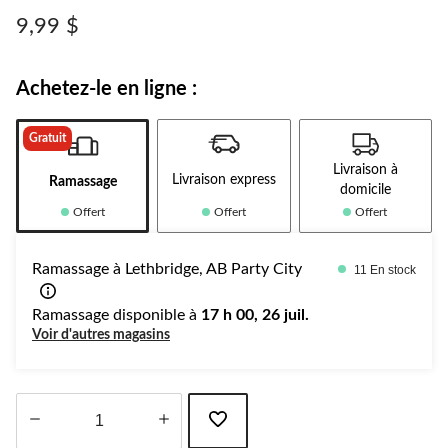
Lien
vers
9,99 $
la
même
page.
Achetez-le en ligne :
Gratuit
Livraison à
Livraison express
Ramassage
domicile
Offert
Offert
Offert
Ramassage à Lethbridge, AB Party City
11 En stock
Ramassage disponible à
17 h 00, 26 juil.
Voir d'autres magasins