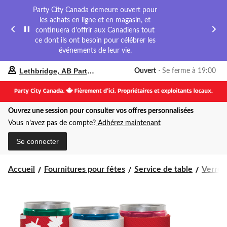
Party City Canada demeure ouvert pour
les achats en ligne et en magasin, et
continuera d’offrir aux Canadiens tout
ce dont ils ont besoin pour célébrer les
événements de leur vie.
votre
Lethbridge, AB Party City
Ouvert
⋅ Se ferme à 19:00
magasin
préféré
est
Lethbridge,
Ouvrez une session pour consulter vos offres personnalisées
AB
Party
Vous n’avez pas de compte?
Adhérez maintenant
City,
courament
Se connecter
Ouvert,
Se
ferme
Accueil
Fournitures pour fêtes
Service de table
Verres
à
à
19:00
cliquer
pour
changer