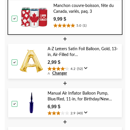
Manchon couvre-boisson, fête du
Canada, variés, paq. 3
9,99 $
5.0
(1)
5.0
étoile(s)
+
sur
5.
A-Z Letters Satin Foil Balloon, Gold, 13-
1
in, Air-Filled for
évaluation
Birthday/Graduation/Baby
2,99 $
Shower/Wedding
4.2
(52)
4.2
Changer
A
étoile(s)
sur
+
5.
52
Manual Air Inflator Balloon Pump,
évaluations
Blue/Red, 11-in, for Birthday/New
Year's Eve/Graduation/Baby
6,99 $
Shower/Wedding/Halloween
2.9
(40)
2.9
+
étoile(s)
sur