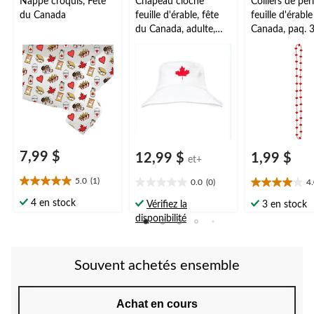
Nappe croquis, Fête
Chapeau cloche
Colliers de per
du Canada
feuille d'érable, fête
feuille d'érabl
du Canada, adulte,
Canada, paq. 
taille unique
7,99 $
12,99 $
1,99 $
et+
5.0
(1)
0.0
(0)
4
5.0
0.0
4.0
étoile(s)
étoile(s)
étoile(s)
4 en stock
Vérifiez la
3 en stock
sur
sur
sur
disponibilité
5.
5.
5.
1
2
évaluation
évaluations
Souvent achetés ensemble
Achat en cours