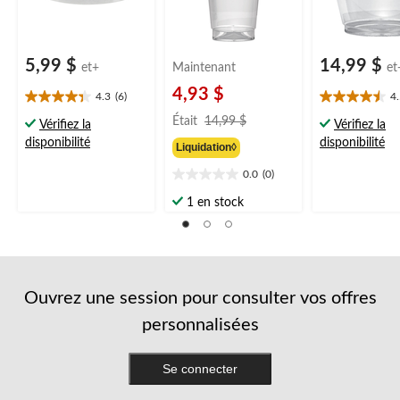
5,99 $
14,99 $
et+
Maintenant
et
4,93 $
4.3
(6)
4
4.3
4.5
prix
étoile(s)
étoile(s)
Était
14,99 $
Vérifiez la
Vérifiez la
était
sur
sur
disponibilité
disponibilité
Liquidation◊
14,99 $
5.
5.
6
6
0.0
(0)
0.0
évaluations
évaluations
étoile(s)
1 en stock
sur
5.
Ouvrez une session pour consulter vos offres
personnalisées
Se connecter