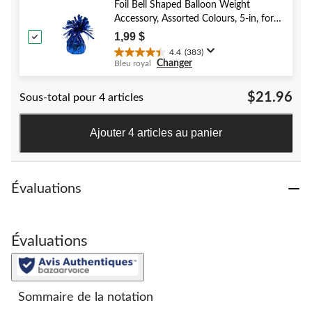
5.
Foil Bell Shaped Balloon Weight
40
Accessory, Assorted Colours, 5-in, for
évaluations
Birthday/Anniversary/Graduation/New
1,99 $
Year's Eve
4.4
(383)
4.4
Changer
Bleu royal
étoile(s)
sur
$21.96
Sous-total pour 4 articles
5.
383
évaluations
Ajouter 4 articles au panier
Évaluations
Évaluations
Sommaire de la notation