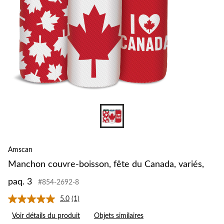
Amscan
Manchon couvre-boisson, fête du Canada, variés,
paq. 3
#854-2692-8
5.0
(1)
Lire
1
Voir détails du produit
Objets similaires
commentaire.