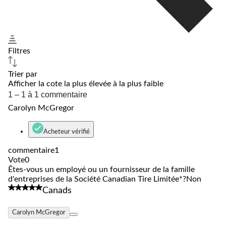
Filtres
Trier par
Afficher la cote la plus élevée à la plus faible
1
1 – 1 à 1 commentaire
à
Carolyn McGregor
1
à
1
Acheteur vérifié
commentaire.
commentaire
1
Vote
0
Êtes-vous un employé ou un fournisseur de la famille
d'entreprises de la Société Canadian Tire Limitée*?
Non
5 étoile(s) sur 5.
Canads
Carolyn McGregor