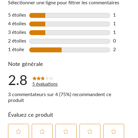
Sélectionner une ligne pour filtrer les commentaires
5 étoiles
étoiles
1
1 commentai
4 étoiles
étoiles
1
1 commentai
3 étoiles
étoiles
1
1 commentai
2 étoiles
étoiles
0
0 commentai
1 étoile
étoiles
2
2 commentai
Note générale
2.8
5 évaluations
3 commentateurs sur 4 (75%) recommandent ce
produit
Évaluez ce produit