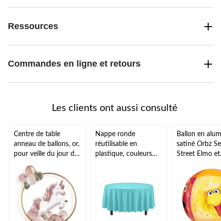
Ressources
Commandes en ligne et retours
Les clients ont aussi consulté
Centre de table
Nappe ronde
Ballon en alu
anneau de ballons, or,
réutilisable en
satiné Orbz S
pour veille du jour de
plastique, couleurs
Street Elmo et
l'An/remise de
variées, 84 po, pour
Toccata,
diplôme/fête
Noël/Action de
jaune/rouge/m
prénatale/mariage/Ha
grâces/réveillon/fête
16 po, gonfle
lloween
d'anniversaire
l'hélium et ru
inclus, pour fê
d'anniversaire