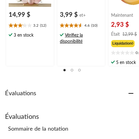
14,99 $
3,99 $
et+
Maintenant
2,93 $
3.2
(12)
4.6
(10)
3.2
4.6
étoile(s)
étoile(s)
Était
12,99 $
3 en stock
Vérifiez la
sur
sur
disponibilité
Liquidation◊
5.
5.
12
10
0
0.0
évaluations
évaluations
étoile(s)
5 en stock
sur
5.
Évaluations
Évaluations
Sommaire de la notation