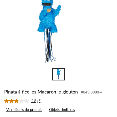
Pinata à ficelles Macaron le glouton
#843-3888-4
2.8
(5)
Lire
les
Voir détails du produit
Objets similaires
5
commentaires.