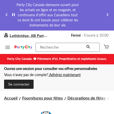
Party City Canada demeure ouvert pour
les achats en ligne et en magasin, et
continuera d’offrir aux Canadiens tout
ce dont ils ont besoin pour célébrer les
événements de leur vie.
votre
Lethbridge, AB Party City
Fermé
⋅ S’ouvre à 10:00
magasin
préféré
est
Recherche
Lethbridge,
AB
Party
City,
Ouvrez une session pour consulter vos offres personnalisées
courament
Fermé,
Vous n’avez pas de compte?
Adhérez maintenant
S’ouvre
à
Se connecter
à
10:00
cliquer
Accueil
Fournitures pour fêtes
Décorations de fêtes
D
pour
changer