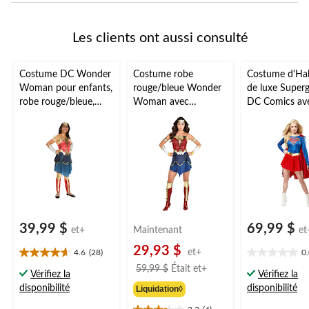
Les clients ont aussi consulté
Costume DC Wonder
Costume robe
Costume d'Ha
Woman pour enfants,
rouge/bleue Wonder
de luxe Superg
robe rouge/bleue,
Woman avec
DC Comics ave
choix de tailles
accessoires pour
multicolore, ad
Halloween/fêtes,
plus d'options
choix de tailles
disponibles
39,99 $
69,99 $
et+
Maintenant
et
29,93 $
et+
4.6
(28)
0
4.6
0.0
prix
59,99 $
Était
et+
étoile(s)
étoile(s)
Vérifiez la
Vérifiez la
était
sur
sur
disponibilité
disponibilité
Liquidation◊
à
5.
5.