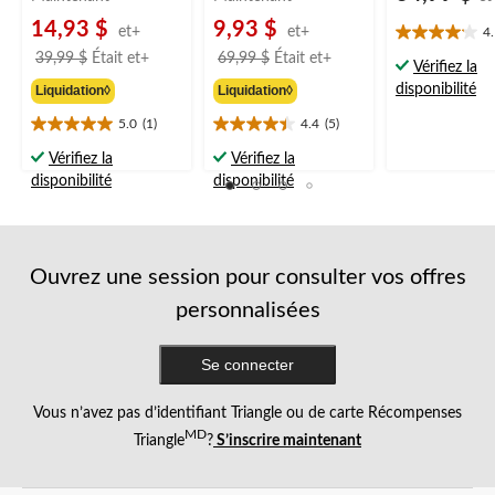
14,93 $
9,93 $
et+
et+
4
4.1
prix
prix
39,99 $
Était
et+
69,99 $
Était
et+
étoile(s)
Vérifiez la
était
était
sur
disponibilité
Liquidation◊
Liquidation◊
à
à
5.
partir
partir
19
5.0
(1)
4.4
(5)
5.0
4.4
évaluations
de
de
étoile(s)
étoile(s)
Vérifiez la
Vérifiez la
39,99 $
69,99 $
sur
sur
disponibilité
disponibilité
5.
5.
1
5
évaluation
évaluations
Ouvrez une session pour consulter vos offres
personnalisées
Se connecter
Vous n’avez pas d’identifiant Triangle ou de carte Récompenses
MD
Triangle
?
S’inscrire maintenant