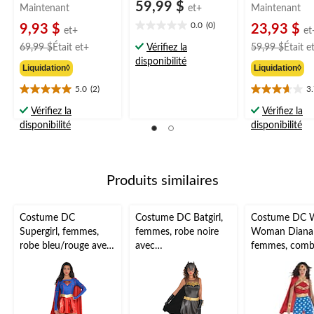
59,99 $
Maintenant
et+
Maintenant
0.0
(0)
9,93 $
23,93 $
0.0
et+
et
étoile(s)
prix
69,99 $
Était
et+
Vérifiez la
59,99 $
Était
e
sur
était
disponibilité
Liquidation◊
Liquidation◊
5.
à
partir
5.0
(2)
3
5.0
3.7
de
étoile(s)
étoile(s)
Vérifiez la
Vérifiez la
69,99 $
sur
sur
disponibilité
disponibilité
5.
5.
2
6
évaluations
évaluations
Produits similaires
Costume DC
Costume DC Batgirl,
Costume DC 
Supergirl, femmes,
femmes, robe noire
Woman Diana 
robe bleu/rouge avec
avec
femmes, comb
cape et jambières,
cape/masque/gants/ja
rouge/bleu av
tailles variées
mbières, tailles variées
et bandeau, tai
variées