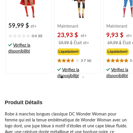
59,99 $
et+
Maintenant
Maintenant
23,93 $
9,93 $
et+
et+
0.0
(0)
0.0
prix
59,99 $
Était
et+
69,99 $
Était
étoile(s)
Vérifiez la
était
sur
disponibilité
Liquidation◊
Liquidation◊
à
5.
partir
3.7
(6)
5
3.7
5.0
de
étoile(s)
étoile(s)
Vérifiez la
Vérifiez la
59,99 $
sur
sur
disponibilité
disponibilité
5.
5.
6
2
évaluations
évaluations
Produit Détails
Robe à manches longues classique DC Wonder Woman pour
femme qui est la tenue emblématique de Wonder Woman avec un
logo doré, une jupe bleue à motif d'étoiles et une cape bleue fluide.
Avec une ceinture dorée métallique et une bordure noire, ce