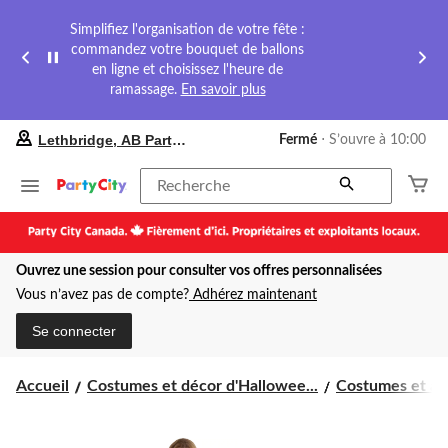
Simplifiez l'organisation de votre fête :
commandez votre bouquet de ballons
en ligne et choisissez l'heure de
ramassage.
En savoir plus
votre
Lethbridge, AB Party City
Fermé
⋅ S’ouvre à 10:00
magasin
préféré
est
Recherche
Lethbridge,
AB
Party
City,
Ouvrez une session pour consulter vos offres personnalisées
courament
Fermé,
Vous n’avez pas de compte?
Adhérez maintenant
S’ouvre
à
Se connecter
à
10:00
cliquer
Accueil
Costumes et décor d'Hallowee...
Costumes et acc
pour
changer