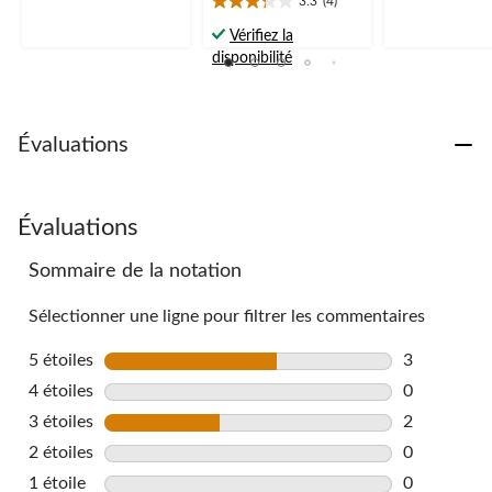
partir
28
3.3
(4)
3.3
évaluations
de
étoile(s)
Vérifiez la
59,99 $
sur
disponibilité
5.
4
évaluations
Évaluations
Évaluations
Sommaire de la notation
Sélectionner une ligne pour filtrer les commentaires
5 étoiles
étoiles
3
3 commentai
4 étoiles
étoiles
0
0 commentai
3 étoiles
étoiles
2
2 commentai
2 étoiles
étoiles
0
0 commentai
1 étoile
étoiles
0