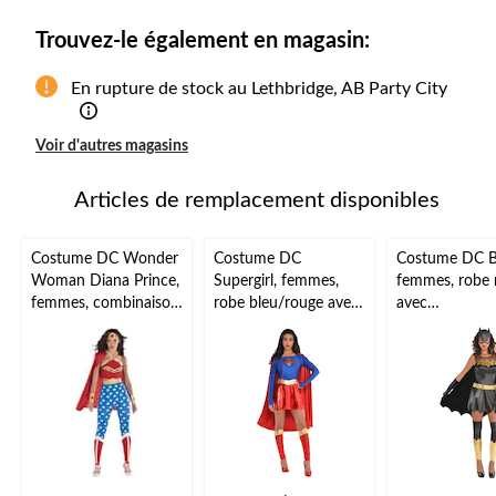
à
1
Trouvez-le également en magasin:
En rupture de stock au Lethbridge, AB Party City
Voir d'autres magasins
Articles de remplacement disponibles
Costume DC Wonder
Costume DC
Costume DC Ba
Woman Diana Prince,
Supergirl, femmes,
femmes, robe 
femmes, combinaison
robe bleu/rouge avec
avec
rouge/bleu avec cape
cape et jambières,
cape/masque/g
et bandeau, tailles
tailles variées
mbières, tailles
variées