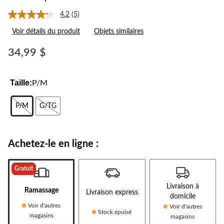
4.2
(5)
Lire
les
Voir détails du produit
Objets similaires
5
commentaires.
Lien
34,99 $
vers
la
même
page.
Taille:
P/M
P/M
G/TG
Achetez-le en ligne :
Gratuit
Livraison à
Ramassage
Livraison express
domicile
Voir d'autres
Voir d'autres
Stock épuisé
magasins
magasins