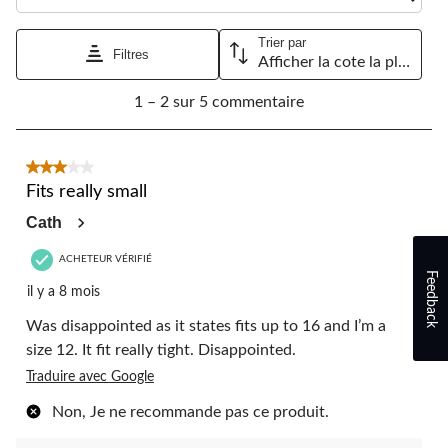
ouvrira
ouvrira
ouvrira
ouvrira
ouvrira
le
le
le
le
le
Trier par
formulaire
formulaire
formulaire
formulaire
formulaire
Filtres
Afficher la cote la plus élevée à la plus faible
de
de
de
de
de
1
soumission.
soumission.
soumission.
soumission.
soumission.
1 – 2 sur 5 commentaire
à
2
sur
5
3 étoile(s) sur 5.
commentaire.
Fits really small
Cath
ACHETEUR VÉRIFIÉ
Feedback
il y a 8 mois
Was disappointed as it states fits up to 16 and I’m a
size 12. It fit really tight. Disappointed.
Traduire avec Google
Non, Je ne recommande pas ce produit.