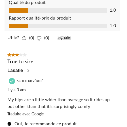
Qualité du produit
Qualité du produit, 1.0 sur 5
1.0
Rapport qualité-prix du produit
Rapport qualité-prix du produit, 1.0 sur 5
1.0
Utile?
(0)
(0)
Signaler
3 étoile(s) sur 5.
True to size
Lasatie
ACHETEUR VÉRIFIÉ
il y a 3 ans
My hips are a little wider than average so it rides up
but other than that it's surprisingly comfy
Traduire avec Google
Oui, Je recommande ce produit.