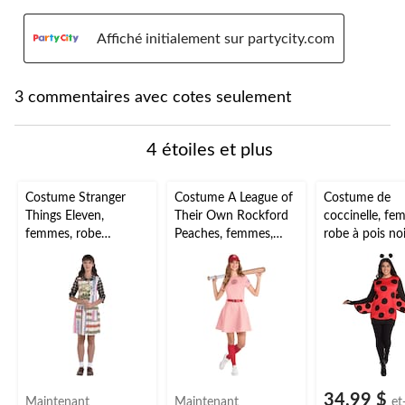
Affiché initialement sur partycity.com
3 commentaires avec cotes seulement
4 étoiles et plus
Costume Stranger
Costume A League of
Costume de
Things Eleven,
Their Own Rockford
coccinelle, fe
femmes, robe
Peaches, femmes,
robe à pois no
multicolore, tailles
robe rose avec
avec ailes et 
variées
chapeau et
taille universel
chaussettes, tailles
variées
34,99 $
Maintenant
Maintenant
et