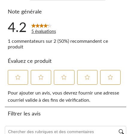
0 commentai
Note générale
4.2
5 évaluations
1 commentateurs sur 2 (50%) recommandent ce
produit
Évaluez ce produit
Sélectionnez
Sélectionnez
Sélectionnez
Sélectionnez
Sélectionnez
pour
pour
pour
pour
pour
Pour ajouter un avis, vous devrez fournir une adresse
évaluer
évaluer
évaluer
évaluer
évaluer
courriel valide à des fins de vérification.
l'article
l'article
l'article
l'article
l'article
à
à
à
à
à
Filtrer les avis
1
2
3
4
5
étoile.
étoiles.
étoiles.
étoiles.
étoiles.
Cette
Cette
Cette
Cette
Cette
Zone de recherche de sujet et d'avis
action
action
action
action
action