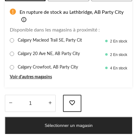
En rupture de stock au Lethbridge, AB Party City
Disponible dans les magasins à proximité :
Calgary Macleod Trail SE, Party Cit
2 En stock
Calgary 20 Ave NE, AB Party City
2 En stock
Calgary Crowfoot, AB Party City
4 En stock
Voir d'autres magasins
Quantité
mise
Sélectionner un magasin
à
jour