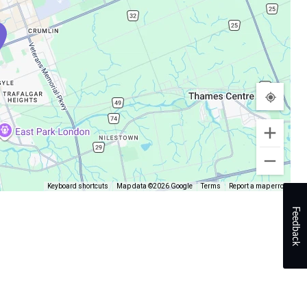
Keyboard shortcuts
Map data ©2026 Google
Terms
Report a map error
Feedback