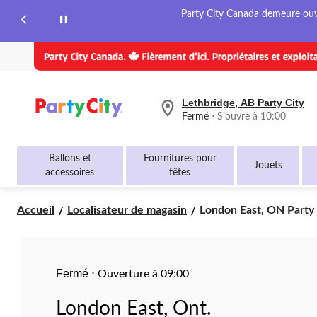
Party City Canada demeure ouver
Lethbridge, AB Party City
votre
Fermé
⋅ S’ouvre à 10:00
magasin
préféré
est
Ballons et
Fournitures pour
Lethbridge,
Jouets
accessoires
fêtes
AB
Party
City,
London
Accueil
Localisateur de magasin
London East, ON Party 
courament
East,
Fermé,
S’ouvre
ON
à
Party
à
City
10:00
Fermé
⋅
Ouverture à 09:00
cliquer
pour
London East, Ont.
changer