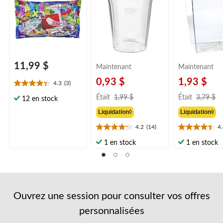
multicolore, 650 g,
transparent, 40 oz
prénatale/mar
bonbons tendres,
pour fête
d'anniversaire/cadeau
-surprise/Halloween
11,99 $
Maintenant
Maintenant
0,93 $
1,93 $
4.3
(3)
4.3
prix
pr
étoile(s)
Était
1,99 $
Était
3,79 $
12 en stock
était
ét
sur
Liquidation◊
Liquidation◊
1,99 $
3
5.
3
4.2
(14)
4
4.2
4.4
évaluations
étoile(s)
étoile(s)
1 en stock
1 en stock
sur
sur
5.
5.
14
16
évaluations
évaluations
Ouvrez une session pour consulter vos offres
personnalisées