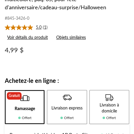
d'anniversaire/cadeau-surprise/Halloween
#845-3426-0
5.0
(1)
Lire
1
Voir détails du produit
Objets similaires
commentaire.
Lien
vers
4,99 $
la
même
page.
Achetez-le en ligne :
Gratuit
Livraison à
Livraison express
Ramassage
domicile
Offert
Offert
Offert