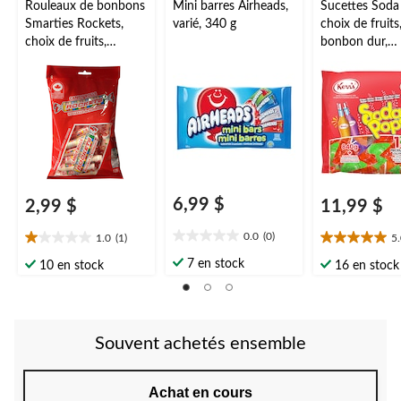
Rouleaux de bonbons
Mini barres Airheads,
Sucettes Soda
Smarties Rockets,
varié, 340 g
choix de fruits
choix de fruits,
bonbon dur,
bonbon dur,
multicolore, p
multicolore, 135 g,
pour fête
pour fête
d'anniversaire
d'anniversaire/cadeau
-surprise/Hal
-surprise
6,99 $
2,99 $
11,99 $
0.0
(0)
1.0
(1)
5
0.0
1.0
5.0
étoile(s)
étoile(s)
étoile(s)
7 en stock
10 en stock
16 en stock
sur
sur
sur
5.
5.
5.
1
2
évaluation
évaluations
Souvent achetés ensemble
Achat en cours