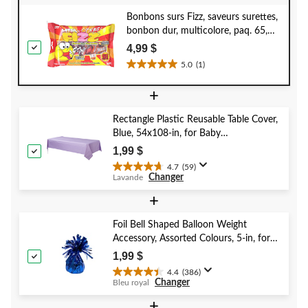
Bonbons surs Fizz, saveurs surettes,
bonbon dur, multicolore, paq. 65,
pour fête d'anniversaire/cadeau-
4,99 $
surprise/Halloween
5.0
(1)
5.0
étoile(s)
+
sur
5.
Rectangle Plastic Reusable Table Cover,
1
Blue, 54x108-in, for Baby
évaluation
Shower/Hanukkah/Birthday Party
1,99 $
4.7
(59)
4.7
Changer
Lavande
étoile(s)
sur
+
5.
59
Foil Bell Shaped Balloon Weight
évaluations
Accessory, Assorted Colours, 5-in, for
Birthday/Anniversary/Graduation/New
1,99 $
Year's Eve
4.4
(386)
4.4
Changer
Bleu royal
étoile(s)
sur
+