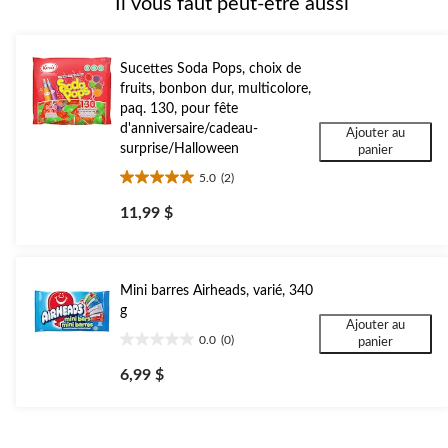
Il vous faut peut-être aussi
Sucettes Soda Pops, choix de
fruits, bonbon dur, multicolore,
paq. 130, pour fête
d'anniversaire/cadeau-
Ajouter au
surprise/Halloween
panier
5.0
(2)
5.0
étoile(s)
11,99 $
sur
5.
2
évaluations
Mini barres Airheads, varié, 340
g
Ajouter au
0.0
(0)
panier
0.0
étoile(s)
6,99 $
sur
5.