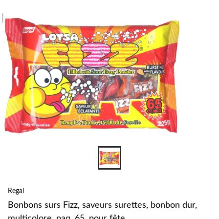
pour
changer
Regal
Bonbons surs Fizz, saveurs surettes, bonbon dur,
multicolore, paq. 65, pour fête