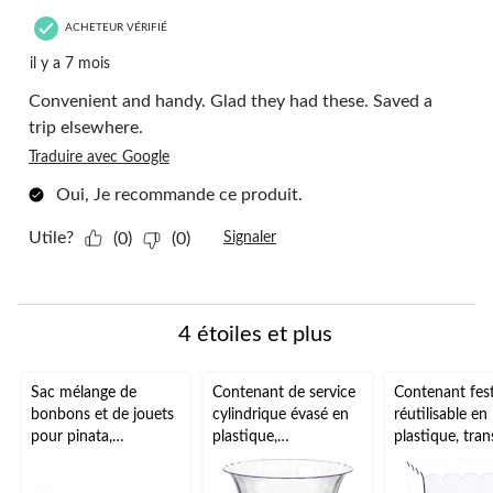
ACHETEUR VÉRIFIÉ
il y a 7 mois
Convenient and handy. Glad they had these. Saved a
trip elsewhere.
Traduire avec Google
Oui, Je recommande ce produit.
Utile?
(0)
(0)
Signaler
4 étoiles et plus
Sac mélange de
Contenant de service
Contenant fes
bonbons et de jouets
cylindrique évasé en
réutilisable en
pour pinata,
plastique,
plastique, tran
Tootsie/Dubble
anniversaires, fêtes
90 oz, pour fê
Bubble/Rockets,
prénatales, plus,
d'anniversaire/