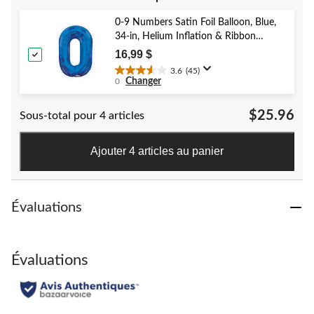
5.
386
0-9 Numbers Satin Foil Balloon, Blue,
évaluations
34-in, Helium Inflation & Ribbon
Included for Birthday/Graduation/New
16,99 $
Year's Eve/Anniversary
3.6
(45)
3.6
Changer
0
étoile(s)
sur
$25.96
Sous-total pour 4 articles
5.
45
évaluations
Ajouter 4 articles au panier
Évaluations
Évaluations