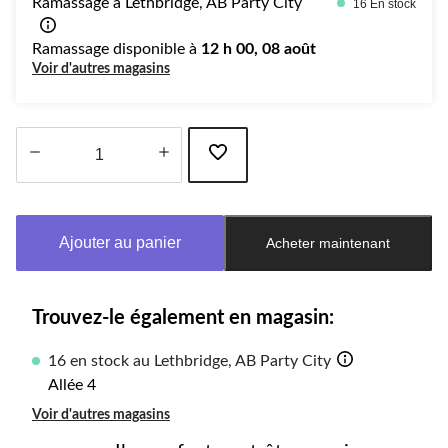
Ramassage à Lethbridge, AB Party City
16 En stock
Ramassage disponible à
12 h 00, 08 août
Voir d'autres magasins
Quantité
mise
à
Ajouter au panier
Acheter maintenant
jour
à
1
Trouvez-le également en magasin:
16 en stock au Lethbridge, AB Party City
Allée 4
Voir d'autres magasins