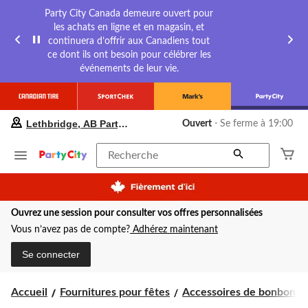
Party City Canada demeure ouvert pour
les achats en ligne et en magasin, et
continuera d’offrir aux Canadiens tout
ce dont ils ont besoin pour célébrer les
événements de leur vie.
votre
Lethbridge, AB Party City
Ouvert
⋅ Se ferme à 19:00
magasin
préféré
est
Recherche
Lethbridge,
AB
Party
City,
Ouvrez une session pour consulter vos offres personnalisées
courament
Ouvert,
Vous n’avez pas de compte?
Adhérez maintenant
Se
ferme
Se connecter
à
à
19:00
Accueil
Fournitures pour fêtes
Accessoires de bonbons
cliquer