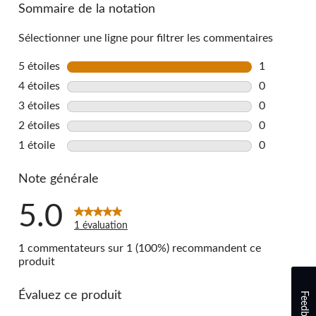
Sommaire de la notation
Sélectionner une ligne pour filtrer les commentaires
5 étoiles
étoiles
1
1 commentai
4 étoiles
étoiles
0
0 commentai
3 étoiles
étoiles
0
0 commentai
2 étoiles
étoiles
0
0 commentai
1 étoile
étoiles
0
0 commentai
Note générale
5.0
1 évaluation
1 commentateurs sur 1 (100%) recommandent ce
produit
Évaluez ce produit
Feedback